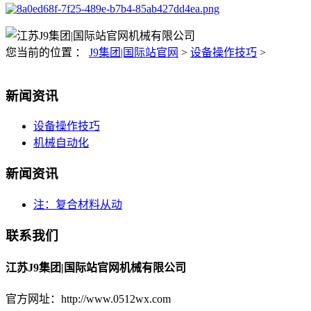
您当前的位置 ：
J9集团|国际站官网
>
设备操作技巧
>
新闻资讯
设备操作技巧
机械自动化
新闻资讯
注：复合材料从动
联系我们
江苏J9集团|国际站官网机械有限公司
官方网址：http://www.0512wx.com