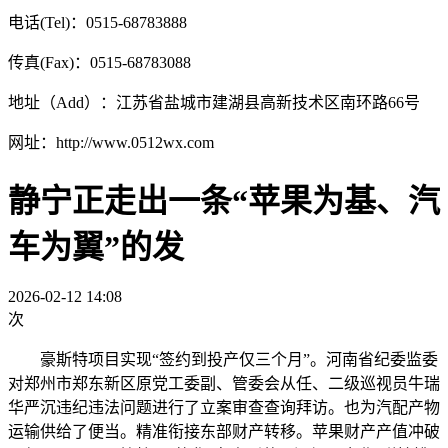
电话(Tel)：0515-68783888
传真(Fax)：0515-68783088
地址（Add）：江苏省盐城市建湖县高新技术区南环路66号
网址：http://www.0512wx.com
静宁正走出一条“苹果为基、汽
车为翼”的发
2026-02-12 14:08
次
豪斯特项目实现“签约到投产仅三个月”。河南省纪委监委
对郑州市郑东新区原党工委副、管委会从任、二级巡视员牛瑞
华严沉违纪违法问题进行了立案审查查询拜访。也为汽配产物
运输供给了便当。精准衔接东部财产转移。苹果财产产值冲破