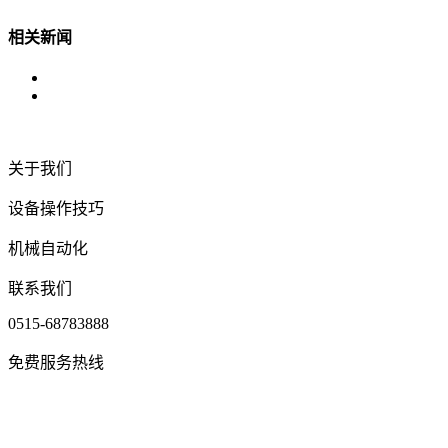
相关新闻
关于我们
设备操作技巧
机械自动化
联系我们
0515-68783888
免费服务热线