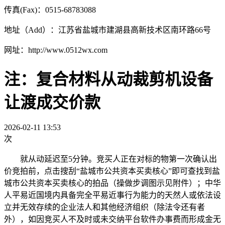
传真(Fax)：0515-68783088
地址（Add）：江苏省盐城市建湖县高新技术区南环路66号
网址：http://www.0512wx.com
注：复合材料从动裁剪机设备
让渡成交价款
2026-02-11 13:53
次
就从动延迟至5分钟。竞买人正在对标的物第一次确认出
价竞拍前，点击搜刮“盐城市公共资本买卖核心”即可查找到盐
城市公共资本买卖核心的拍品（操做步调图示见附件）；中华
人平易近国境内具备完全平易近事行为能力的天然人或依法设
立并无效存续的企业法人和其他经济组织（除法令还有者
外），如因竞买人不及时或未交纳平台软件办事费而形成金无