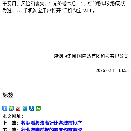
于费用、风险和丧失。2.竞价竣事后，1．标的物以实物现状
为准，2、手机淘宝用户打开“手机淘宝”APP，
建湖J9集团|国际站官网科技有限公司
2026-02-11 13:53
标签
本文网址：
上一篇：
数据看板清晰对比各城市投产
下一篇：
行业满脚前提的商家均可参取