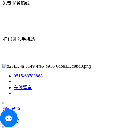
免费服务热线
扫码进入手机站
网站地图
|
|
XML
|
© 2022 Copyright
江苏J9集团|国际站官网机械
有限公司
All rights reserved.
0515-68783888
在线留言
网站首页
咨询电话