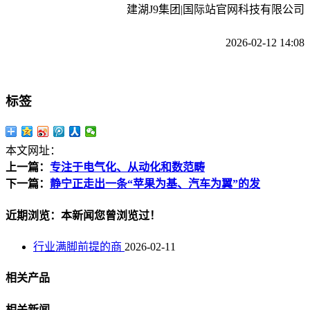
建湖J9集团|国际站官网科技有限公司
2026-02-12 14:08
标签
本文网址：
上一篇：
专注于电气化、从动化和数范畴
下一篇：
静宁正走出一条“苹果为基、汽车为翼”的发
近期浏览：本新闻您曾浏览过！
行业满脚前提的商
2026-02-11
相关产品
相关新闻