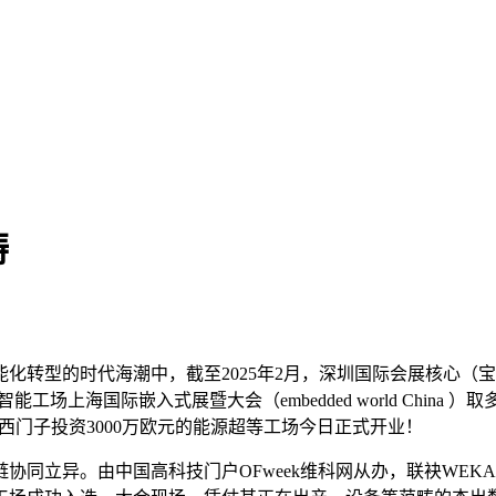
畴
型的时代海潮中，截至2025年2月，深圳国际会展核心（宝
工场上海国际嵌入式展暨大会（embedded world China 
O正在线西门子投资3000万欧元的能源超等工场今日正式开业！
。由中国高科技门户OFweek维科网从办，联袂WEKA Fac