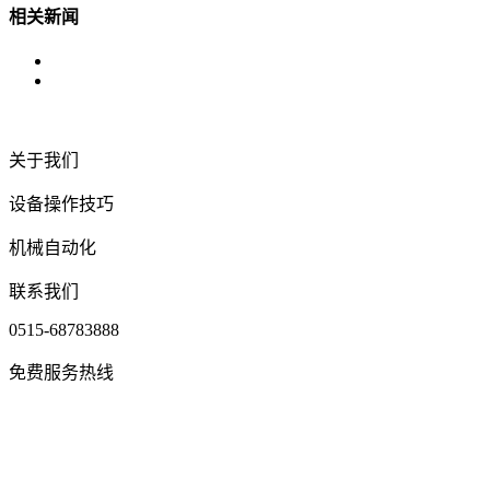
相关新闻
关于我们
设备操作技巧
机械自动化
联系我们
0515-68783888
免费服务热线