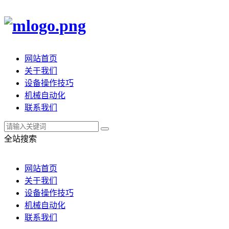
网站首页
关于我们
设备操作技巧
机械自动化
联系我们
全站搜索
网站首页
关于我们
设备操作技巧
机械自动化
联系我们