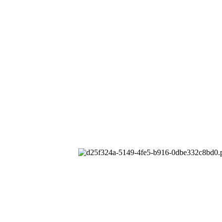
限公司
All rights reserved.