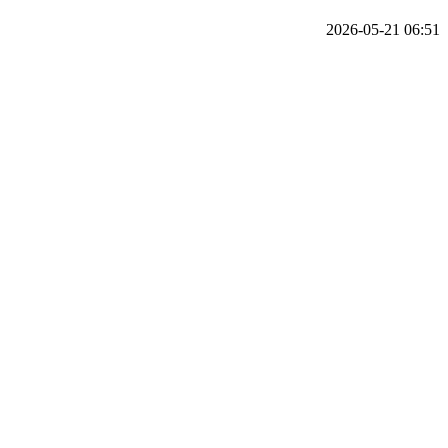
2026-05-21 06:51