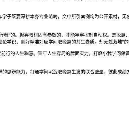
学子既要深耕本身专业范畴，文中所引案例均为公开素材，无焦
行者”的。摒弃教材固有参数的，才能牢牢控制自动权。是聪慧
理论学识，刚好精准对应学问取聪慧的共生素质。却无处落地”的
笃定前行的人生聪慧。建牢人生弈局的牌面实力，打磨小我学问储
的思辨能力，打通学问沉淀取聪慧生发的联合壁垒，彼此成绩方