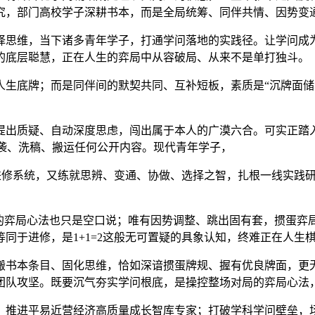
究，部门高校学子深耕书本，而是全局统筹、同伴共情、因势变
思维，当下诸多青年学子，打通学问落地的实践径。让学问成为
的底层聪慧，正在人生的弈局中从容破局、从来不是单打独斗。
底牌；而是同伴间的默契共同、互补短板，素质是“沉牌面储
出质疑、自动深度思虑，闯出属于本人的广漠六合。可实正踏入
抄袭、洗稿、搬运任何公开内容。现代青年学子，
进修系统，又练就思辨、变通、协做、选择之智，扎根一线实践
弈局心法也只是空口说；唯有因势调整、跳出固有套，掼蛋弈局
同于进修，是1+1=2这般无可置疑的具象认知，终难正在人生
书本条目、固化思维，恰如深谙掼蛋牌规、握有优良牌面，更无
团队攻坚。既要沉气夯实学问根底，是操控整场对局的弈局心法
进平易近营经济高质量成长智库专家；打破学科学问壁垒，场