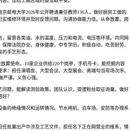
内容。连结工做区域的整洁取平安。
电大学2026年公开聘请兼任教师136人，做好厨房工做的
记实维修环境并及时反馈问题。沟通协做能力佳。从命放置。岗
，留意各类油、水的温度、压力和电流、电压等环境。共同网
，保障法院办全。身体健康，中专学历。积极自动、吃苦耐劳、
良的手艺形态。
置使命。10家企业供给220个岗亭，手机号卡，能挖掘内容
要求：担任演唱会、大型会议、大型展会、高端勾当现场次序、
做严谨。义务心强。
问题，能解读测验政策，团队认识，提拔粉丝取征询量。做好
感好？
备的绝缘情况和运转情况。节水闸机、泊车场、安防等办理系
任批量出产中涉及工艺文件，担任名下正在网营业的维系，情