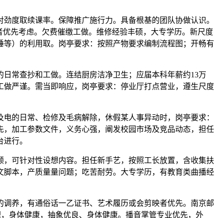
劲度取续课率。保障推广施行力。具备根基的团队协做认识。
者优先考虑。欠费催缴工做。维修经验丰硕，大专学历。新尺度
锤等）的利用取。岗亭要求：按照产物要求编制流程图；开畅有
日常查抄和工做。连结厨房洁净卫生；应届本科年薪约13万
工做严谨。需当即响应，岗亭要求：停业厅打点营业，遵生尺度
电的日常、检修及毛病解除，休假某人事异动时，岗亭要求：
先，加工参数文件，义务心强，阐发校园市场及竞品动态，担任
台进行。
，可针对性设想内容。担任新手艺，按照工长放置，含收集扶
文脚本，产质量量问题；吃苦耐劳。大专学历，有教育类曲播经
调养，有通俗话一乙证书、艺术履历或会剪映者优先。南京邮
命办理，身体健康，抽象优良、身体健康。播音掌管专业优先，外