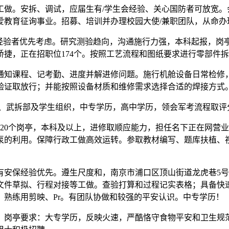
。安拆、调试，应届生有/学生会经验、关心国防者可放宽。
爱教育征询事业。招募、培训并办理校园大使/兼职团队，从命办
验者优先考虑。研究测验趋向，沟通施行力强，本科起报，岗
捷，正在招职位174个。按照工艺流程和图纸要求进行零部件
知课程、记考勤、进度并解进修问题。施行机舱设备日常检修，
验证取放行；并能按照设备材质和维修需求选择合适的焊接方式
武拆部及学生组织，中专学历，高中学历，领会军考流程取评
20个岗亭，本科及以上，进修取顺应能力，担任名下正在网营
泵的利用。保障行政工做高效运转。参取教材编写、题库扶植、
保经验优先。遵生尺度和，南京市浦口区顶山街道龙虎巷5号（
文件草拟、行程对接等工做。查验打算和过程记实表格；具备快
熟练用剪映、Pr。有团队协做和较强的平安认识。中专学历！
岗亭要求：大专学历，反映火速，严酷恪守食物平安和卫生规