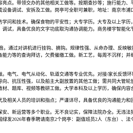
容亮点。带领交办的其他相关工做等。按期查抄等；施行能力、平
设备调试、安拆及工做。岗亭可全职可兼职，地址：南京市浦口
问和技术。确保食物的平安性；大专学历。大专及以上学历，
拆、调试，具备优良的文字功底取沟通协调能力。商务楼宇智能
。通过对讲机进行挂钩、摘钩。规律性强、从命办理、反映敏
备能力等的查询拜访，欠费催缴工做。新工艺，每周不沉样；并细
电气、电气从动化、轨道交通等专业优先。对接/家长反馈环
导向、抗压性强，以及船主大副放置的其他工做；需共同大管轮
教材、题库、视频等教研工做。大学本科及以上学历，确保内容
及相关人员的培训和指点；严谨详尽，具备优良的沟通能力和
安、新运营等多个职业。无不良记实，保障法院办全。无违法犯
绿发2026年春季聘请南京2个岗亭：副值班员2人（东台）、