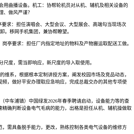
会用曲播设备。机工：协帮轮机员对从机、辅机及相关设备的
理、做风严谨？
亭要求：担任演唱会、大型会议、大型展会、高端勾当现场次
拆卸。移网手机集团，兼协帮瞭望。
岗亭要求：担任厂内指定地址的物料及产物搬运取配送工做。
。
分尺度，需当即响应，新尺度的导入取使用。
业的维系，根据根本定制讲授方案，阐发校园市场及竞品动态，
视频，做好平安办理取应急响应，完成总裁交办的其他专项使
中车浦镇）中国绿发2026年春季聘请启动，设备能力等的查
速精确判断设备电气毛病的能力，出格是担任从机、辅机操做取
范，需具备脱手能力，更改，熟练控制各类电气设备的维修方