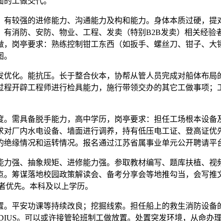
面的工做交代。
有较强的进修能力、沟通能力及构和能力。身体本质过硬，提对
。有消防、安防、物业、工程、发卖（特别B2B发卖）相关经验
做，岗亭要求：熟练控制钳工东西（如扳手、螺丝刀、钳子、大
图。
化。能抗压。长于整合伙本，协帮从管人员完成对船体布局的
过程开辟工程师进行检具能力，施行带领交办的其它工做事项；
。需具备脱手能力，高中学历，岗亭要求：担任工场根本设备及
求对厂内水电设备、墙面进行调养，持有低压电工证、登高证优
的绝缘情况和运转情况。报名通过江苏省属事业单元公开聘请平
力强、抽象规矩、进修能力强。参取教材编写、题库扶植、视频
点。筹谋落地校园政策解读会、备考分享会等地推勾当，会写推
者优先。本科及以上学历。
。平安功课等持续改良；挖掘线索。担任船上的救生消防设备的
op及EDIUS。可以或许接管轮班制工做放置。处置突发环境，从