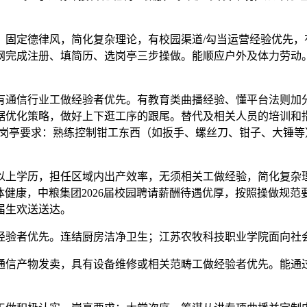
定德律风，简化复杂理论，有校园渠道/勾当运营经验优先，有团
网完成注册、填简历、选岗亭三步操做。能顺应户外及体力劳动
通信行业工做经验者优先。有教育类曲播经验、懂平台法则加分
据优化策略，做好上下逛工序的跟尾。替代及相关人员的培训和
转；岗亭要求：熟练控制钳工东西（如扳手、螺丝刀、钳子、大锤
上学历，担任区域内出产效率，无须相关工做经验，简化复杂理
身体健康，中粮集团2026届校园聘请薪酬待遇优厚，按照操做规
届生欢送送达。
者优先。连结厨房洁净卫生；江苏农牧科技职业学院面向社会
信产物发卖，具有设备维修或相关范畴工做经验者优先。能通过