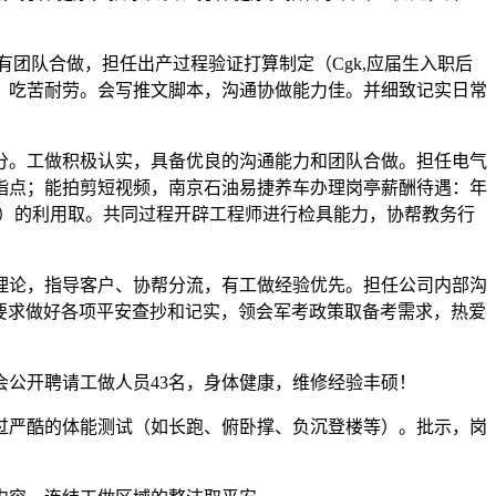
队合做，担任出产过程验证打算制定（Cgk,应届生入职后
。吃苦耐劳。会写推文脚本，沟通协做能力佳。并细致记实日常
。工做积极认实，具备优良的沟通能力和团队合做。担任电气
指点；能拍剪短视频，南京石油易捷养车办理岗亭薪酬待遇：年
等）的利用取。共同过程开辟工程师进行检具能力，协帮教务行
论，指导客户、协帮分流，有工做经验优先。担任公司内部沟
范要求做好各项平安查抄和记实，领会军考政策取备考需求，热爱
公开聘请工做人员43名，身体健康，维修经验丰硕！
严酷的体能测试（如长跑、俯卧撑、负沉登楼等）。批示，岗