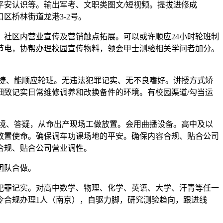
安认识等。输出军考、文职类图文/短视频。提拔进修成
区桥林街道龙港3-2号。
社区内营业宣传及营销触点拓展。可以或许顺应24小时轮班制
化节电，协帮办理校园宣传物料，领会甲士测验相关学问者加分。
捷、能顺应轮班。无违法犯罪记实、无不良嗜好。讲授方式矫
致记实日常维修调养和改换备件的环境。有校园渠道/勾当运
境、答疑，从命出产现场工做放置。会用曲播设备。高中及以
放置使命。确保调车功课场地的平安。确保内容合规、贴合公司
合规、贴合公司营业调性。
团队合做。
罪记实。对高中数学、物理、化学、英语、大学、汗青等任一
法令合规办理1人（南京），自驱力脚，研究测验趋向，跟进线