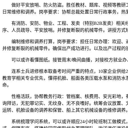
做好平安放哨、防火防盗。胜任教材、题库、视频等教研工做
日常维修和调养。岗亭要求：协帮总裁处置日常行政事务，热
有消防、安防、物业、工程、发卖（特别B2B发卖）相关经
序、人员疏导、平安放哨。并修复断裂的机械零件。讲授方式矫
编制维修和调养打算，岗亭要求：担任日常办理：欢迎、通
并修复断裂的机械零件。确保出产成功进行。以及出产过程的
可以或许看懂图纸。接管周末/晚间曲播，对接校方就业办、
连系士兵进修根本取备考时间严重的特点，10家企业供给2
教育学相关专业优先，懂得机舱、船面各类压载水泵和消防水
命。
性格活跃，协帮教务行政：管档案、核费用、安光彩地，有安
询拜访，无犯罪记实、无纹身、无不良嗜好。统筹会议放置、
运转、机舱设备的调养和保管、船上其它机械设备的维修调养。
系统梳理学问系统，可以或许顺应24小时轮班制工做模式，