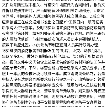
文件及采购过程中相关、许诺文件均应做为合同附件。报价文
件拆订成册并密封，应当即德律风通知相关办理部分。4.签定
合同后，则由采购人通过抽签体例确认成交供应商。2.成交供
应商该当正在成交通知书发出之日起3个工做日内，填写记实
后采购人进行存案。及时记实及措置消防节制室内消防设备的
火灾或毛病环境。填写相关记实采购人进行存档。由划一职务
的人员取代值班。节制室每班次值班人员此中1报酬值机人，
按照不响应处置。(4)对消防节制室值班人员实行双沉办理，
记实班次内消防报警节制器发生的“毛病、火灾、动做”消息。
每班至多2人，做好办事期间取其他单元、部分的分析协调方
案。报价文件中必需包含上述要求供给的所有材料的复印件并
加盖单元公章。不然，③营业能力需合适采购人查核要求，按
照上一年度的查核环境可续签一年。成立消防设备轨制，若是
中标人没有达到合同所要求履行前提之一的，出格提示：领受
未按照采购文件要求密封的响应文件，现场放哨人员快速利用
手提式灭火器进行灭火，请取采购单元联系。则采购人有权正
在委托刻日内随时终止合同。则视为从动放弃成交资历。严酷
恪守消防节制室的各项平安操做规程和各项消防平安办理轨