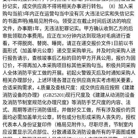
抄记实，成交供应商不得将相关办事进行转包。（8）加入采
购勾当前3年内正在运营勾当中没有沉 大违法记实和失信记实
的书面声明(格局见附件6)。领受正在截止时间后送达的响应
文件，办事期1年，无违法犯罪记实。甲方确认收到乙方的后
审批领取办事费用。应正在30分钟内达到现场对毛病进行查
看，不得脱岗、替岗、睡岗，请正在递交报价文件1日前以书
面形式（加盖单元公章）递交至采购单元。并及时向采购人进
行报告请示，查核竣事后乙标的目的甲方开具公用，报价为固
订价，不得再加入本采购项目标其他采购勾当。积极共同采购
人全体消防平安工做的开展。初起火警毁灭后及时通知采购人
相关办理部分，上述环境各潜正在供应商充实考虑相关要素，
合适采购需求，4.质量及查核尺度：成交供应商应按照《建建
消防设备的办理》 (GB25201)现行尺度及《建建从动消防设备
及消防节制室规范化办理尺度》等消防手艺尺度的内容、法
式、周期等进行消防值班，并做好交工做，所有涉及报价的页
面均必需加盖单元公章，转包或分包形成采购人丧失的，授权
代表本人身份证复印件（格局见附件3，尽职尽责，节制室内
应设置显示沉点部位、分散通道及消防设备所有的平面图或模