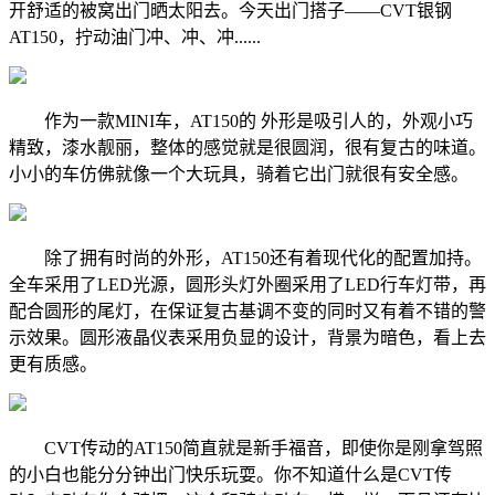
开舒适的被窝出门晒太阳去。今天出门搭子——CVT银钢
AT150，拧动油门冲、冲、冲......
作为一款MINI车，AT150的 外形是吸引人的，外观小巧
精致，漆水靓丽，整体的感觉就是很圆润，很有复古的味道。
小小的车仿佛就像一个大玩具，骑着它出门就很有安全感。
除了拥有时尚的外形，AT150还有着现代化的配置加持。
全车采用了LED光源，圆形头灯外圈采用了LED行车灯带，再
配合圆形的尾灯，在保证复古基调不变的同时又有着不错的警
示效果。圆形液晶仪表采用负显的设计，背景为暗色，看上去
更有质感。
CVT传动的AT150简直就是新手福音，即使你是刚拿驾照
的小白也能分分钟出门快乐玩耍。你不知道什么是CVT传