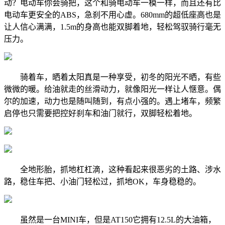
动？电动车你会骑把，这个和骑电动车一模一样，而且还有比
电动车更安全的ABS，急刹不用心虚。680mm的超低座高也是
让人信心满满，1.5m的身高也能双脚着地，轻松驾驭骑行毫无
压力。
骑着车，晒着太阳真是一种享受，初冬的阳光不晒，有些
微微的暖。给油就走的丝滑动力，就像阳光一样让人惬意。偶
尔的加速，动力也是随叫随到，有点小强的。遇上堵车，频繁
启停也只需要把控好刹车和油门就行，双脚轻松着地。
全地形胎，抓地杠杠滴，这种看起来很恶劣的土路、涉水
路，稳住车把、小油门轻松过，抓地OK，车身稳稳的。
虽然是一台MINI车，但是AT150它拥有12.5L的大油箱，