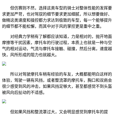
但仿赛则不然，选择这类车型的骑士对整体性能的发挥要
求更加严苛，也对驾驭的细节要求更加细腻，所以想要做好、
做精这类速度和操控都力求达到极致的车型，每一个能够提升
的细节都不能松懈，而其中对于风的掌控更是重中之重。
对经典力学稍有了解都应该知道，力是相对的，抛开地面
摩擦等干扰因素，摩托车的行驶过程，本质上也就是一种与空
气的相对运动，气流与摩托车接触、碰撞，然后分离，速度越
快，风所形成的阻力也就越大。
所以对驾驶摩托车稍有经验的车友，大概都能明白这样的
体验，驾驶一辆有风挡，或者整流罩的摩托车，胸口和双肩会
很少感受到风的冲击，如果风挡足够大，甚至都感觉不到头盔
被风向后扯动的不适感。
但如果风挡和整流罩过大，又会明显感觉到摩托车的提