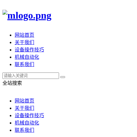
网站首页
关于我们
设备操作技巧
机械自动化
联系我们
全站搜索
网站首页
关于我们
设备操作技巧
机械自动化
联系我们