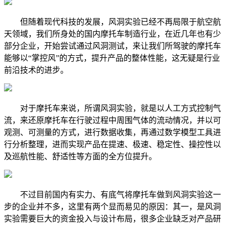
但随着现代科技的发展，风洞实验已经不再局限于航空航
天领域，我们所身处的国内摩托车制造行业，在近几年也有少
部分企业，开始尝试通过风洞测试，来让我们所驾驶的摩托车
能够以“掌控风”的方式，提升产品的整体性能，这无疑是行业
前沿技术的进步。
对于摩托车来说，所谓风洞实验，就是以人工方式控制气
流，来还原摩托车在行驶过程中周围气体的流动情况，并以可
观测、可测量的方式，进行数据收集，再通过数学模型工具进
行分析整理，进而实现产品在提速、极速、稳定性、操控性以
及巡航性能、舒适性等方面的全方位提升。
不过目前国内有实力、有底气将摩托车做到风洞实验这一
步的企业并不多，这里有两个显而易见的原因：其一，是风洞
实验需要巨大的资金投入与设计布局，很多企业缺乏对产品研