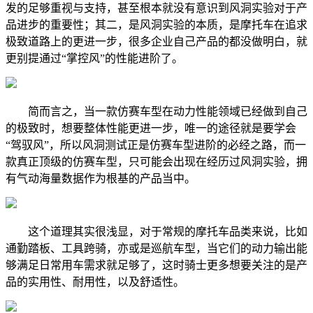
发的足够重视与支持，甚至根本就没有意识到风洞实验对于产
品进步的重要性；其二，是风洞实验的本质，是摩托车在追求
极致道路上的更进一步，很多企业自己产品的都没做明白，就
更别提通过“掌控风”的性能进阶了。
简而言之，当一款仿赛车型在动力性能领域已经做到自己
的极致时，想要整体性能更进一步，唯一的途径就是要学会
“驾驭风”，所以风洞测试正是仿赛车型进阶的必经之路，而一
款真正顶级的仿赛车型，只可能会出现在经历过风洞实验，拥
有气动海量数据作为根基的产品当中。
这个道理其实很浅显，对于常规的摩托车品类来说，比如
通勤踏板、工具跨骑，亦或是巡航车型，当它们的动力输出能
够满足日常用车需求就足够了，这时骑士更多想要关注的是产
品的实用性、耐用性，以及舒适性。