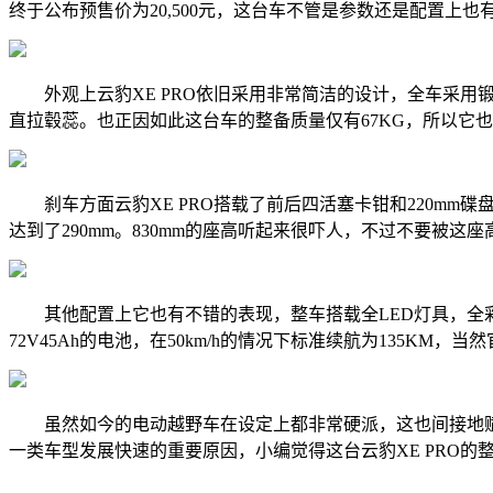
终于公布预售价为20,500元，这台车不管是参数还是配置上
外观上云豹XE PRO依旧采用非常简洁的设计，全车采用锻造铝合
直拉毂蕊。也正因如此这台车的整备质量仅有67KG，所以它
刹车方面云豹XE PRO搭载了前后四活塞卡钳和220mm碟盘
达到了290mm。830mm的座高听起来很吓人，不过不要被
其他配置上它也有不错的表现，整车搭载全LED灯具，全彩TFT
72V45Ah的电池，在50km/h的情况下标准续航为135K
虽然如今的电动越野车在设定上都非常硬派，这也间接地赋
一类车型发展快速的重要原因，小编觉得这台云豹XE PRO的整