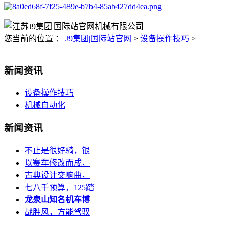
您当前的位置 ：
J9集团|国际站官网
>
设备操作技巧
>
新闻资讯
设备操作技巧
机械自动化
新闻资讯
不止是很好骑，银
以赛车修改而成，
古典设计交响曲，
七八千预算，125踏
龙泉山知名机车博
战胜风，方能驾驭