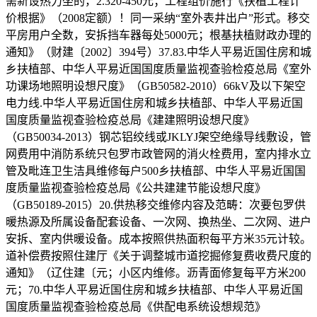
需新设热力坐的，2.320-450元；工程组价施行《扶植工程计
价根据》（2008定额）！同一采纳“室外表井出户”形式。移交
平房用户全数，安拆挡车器每处5000元；根基扶植财政办理的
通知》（财建〔2002〕394号）37.83.中华人平易近国住房和城
乡扶植部、中华人平易近国国度质量监视查验检疫总局《室外
功课场地照明设想尺度》（GB50582-2010）66kV及以下架空
电力线.中华人平易近国住房和城乡扶植部、中华人平易近国
国度质量监视查验检疫总局《建建照明设想尺度》
（GB50034-2013）钢芯铝绞线或JKLYJ架空绝缘导线敷设，管
网费用中消防系统只包罗市政管网的消火栓费用，室内排水立
管及毗连卫生洁具维修每户500乡扶植部、中华人平易近国国
度质量监视查验检疫总局《公共建建节能设想尺度》
（GB50189-2015）20.供热移交维修内容及范畴：次要包罗供
暖热源及所属设备配套设备、一次网、换热坐、二次网、进户
安拆、室内供暖设备。成本按照供热面积每平方米35元计较。
道补偿费按照住建厅《关于调整城市道挖掘修复费收费尺度的
通知》（辽住建〔元；小区内维修。沥青面修复每平方米200
元；70.中华人平易近国住房和城乡扶植部、中华人平易近国
国度质量监视查验检疫总局《供配电系统设想规范》