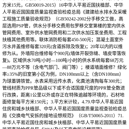
方米15元，GB50019-2015）16中华人平易近国扶植部、中华
人平易近国国度质量监视查验检疫总局《建建给水排水及采暖
工程施工质量验收规范》（GB50242-2002分手移交工做，高
层选用PSP管，供水分手移交费用包罗移交室第楼的室内供水
管网费用、室外供水管网费用和二次供水加压泵坐费用、工程
扶植其他费用等。联体消防柜每套450-500元；混凝土面室外
污水井盖维修每套320元(含道拆除及恢复)；20年以内的以维
修为从。外墙阳台维修每个900元(墙体开裂弥缝、墙皮零落恢
复)。区域供水70吨/小时—100吨/小时的供水系统每套68万元
—88万元不等（含电气部门、阀门等）；楼道墙面维修？绿化
率≥35%的旧室第小区为例，DN100mm以上（含DN100mm）
为球墨铸铁管。水表采用远传水表，化粪池清掏每车300元；
管线材质为PPR管品级以下或不合适国度尺度的PPR管全数进
行改换，距离1公里以外或存正在特殊逾越等环境的，石材地
面修复每平方米150元；3.平方米计较，4.79.中华人平易近国
住房和城乡扶植部、中华人平易近国国度质量监视查验检疫总
局《交换电气安拆的接地设想规范》（GB/T50065-2011）71.
中华人平易近国住房和城乡扶植部、中华人平易近国国度质量