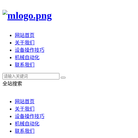
网站首页
关于我们
设备操作技巧
机械自动化
联系我们
全站搜索
网站首页
关于我们
设备操作技巧
机械自动化
联系我们