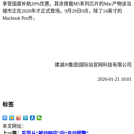
享受国度补助20%优惠，其余搭载M5系列芯片的Mac产物该当
城市正在2026年才正式登场。9月29日0点，除了14英寸的
Macbook Pro外，
建湖J9集团|国际站官网科技有限公司
2026-01-21 10:01
标签
本文网址：
上一篇：
实现从“被动响应”向“自动预警”