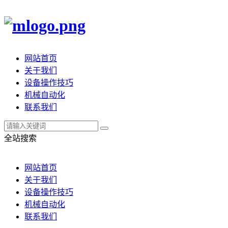
网站首页
关于我们
设备操作技巧
机械自动化
联系我们
全站搜索
网站首页
关于我们
设备操作技巧
机械自动化
联系我们