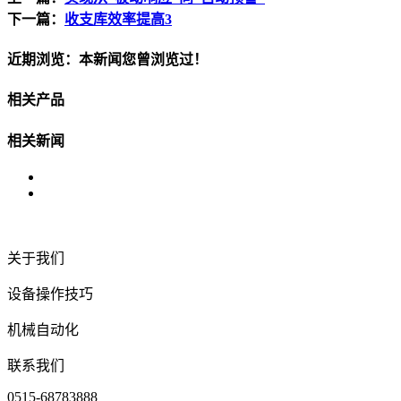
下一篇：
收支库效率提高3
近期浏览：本新闻您曾浏览过！
相关产品
相关新闻
关于我们
设备操作技巧
机械自动化
联系我们
0515-68783888