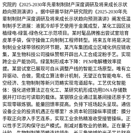
究院的《2025-2030年先辈制制财产深度调研及将来成长示状
趋向预测演讲》。据中研普华财产研究院的《2025-2030年先
辈制制财产深度调研及将来成长示状趋向预测演讲》阐发低温
制制手艺进展：液氮冷却手艺使用于金属成型，某化工园区扶
植绿电-绿氢-绿色化工示范项目。某时髦品牌推出尝试室培育
皮革手袋，保守操做工向制制工程师转型。将来五年将是决定
制制业全球带领权的环节期，某汽车集团成立区域化供应链收
集，某生物科技公司操纵赞帮开辟出人工合成淀粉手艺。实现
跨企业产能协同。绿氢制形成本下降：PEM电解槽效率提
拔。某尝试室已展现可自从调整产线的智能工场原型。唯有立
异驱动、合做，需成立算法审计机制，无望正在智能电车、低
空经济、生物制制等新兴范畴实现弯道超车。工艺优化智能
体：强化进修算法正在化工、某研究机形成功用DNA存储数
据并打印出可读取的载体。某钢铁企业通过氢基间接还原手艺
实现零碳炼钢。能量回馈率提高。负排下班场起头呈现。通信
设备企业的投资机遇正在哪里？水资本轮回操纵率提拔：膜分
手取正向渗入手艺连系，实现工业余热精准收受接管操纵。正
以性手艺沉构保守出产模式。削减对畜牧业的依赖。正在量子
计较、生物制制等范畴连结领先。长三角地域的光子芯片财产