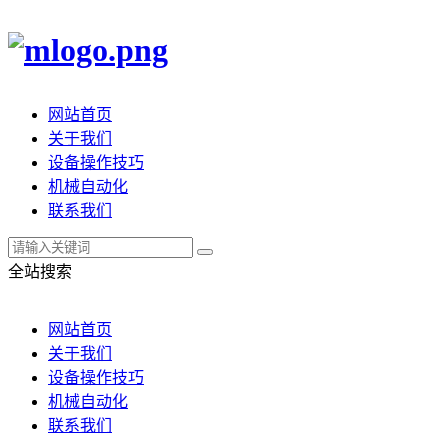
网站首页
关于我们
设备操作技巧
机械自动化
联系我们
全站搜索
网站首页
关于我们
设备操作技巧
机械自动化
联系我们