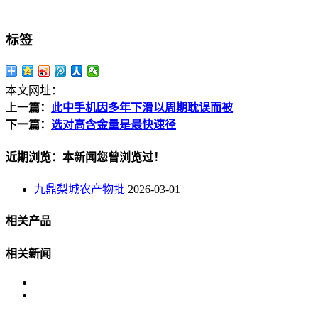
标签
本文网址：
上一篇：
此中手机因多年下滑以周期耽误而被
下一篇：
选对高含金量是最快速径
近期浏览：本新闻您曾浏览过！
九鼎梨城农产物批
2026-03-01
相关产品
相关新闻