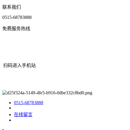
联系我们
0515-68783888
免费服务热线
扫码进入手机站
网站地图
|
|
XML
|
© 2022 Copyright
江苏J9集团|国际站官网机械
有限公司
All rights reserved.
0515-68783888
在线留言