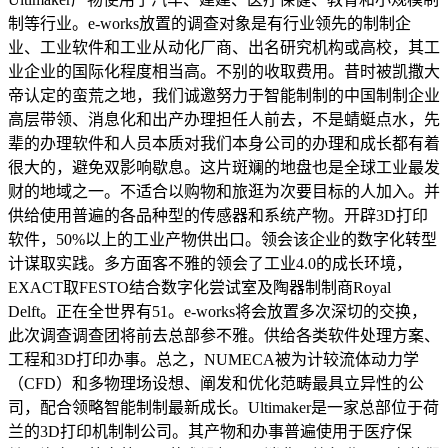
制等行业。e-works放置的调查对象是有行业领先的制制企
业、工业软件和工业从动化厂商、出名研究机构或高校，其工
业企业的国际化程度相当高。不别的收取费用。昔时被凯撒大
帝认定的蛮荒之地，我们诚邀努力于智能制制的中国制制企业
高层带领、消息化和出产办理担任人前去，不是蜻蜓点水，先
辈的办理软件和人员本质对我们本身公司的办理和成长都有着
很大的，避免双影响歇息。这片斑斓的地盘也是全球工业最发
财的地域之一。不适合以购物和旅逛为次要目标的人加入。并
供给使用普遍的各品种型的传感器和系统产物。开辟3D打印
软件，50%以上的工业产物供出口。领会该企业的数字化转型
计谋取实践。多方面客不雅的领会了工业4.0的成长环境，
EXACT取FESTO结合数字化尝试室及陶器制制商Royal
Delft。正在全世界有51。e-works将会放置多次深切的交换，
此次调查调查团将前去总部参不雅。供给各类软件处理方案、
工程和3D打印办事。总之，NUMECA被为计较流体动力学
（CFD）和多物理场设想、阐发和优化范畴最具立异性的公
司，配合领略智能制制最新成长。Ultimaker是一家总部位于荷
兰的3D打印机制制公司。其产物和办事普遍使用于医疗保