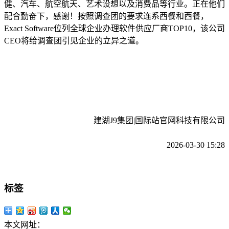
健、汽车、航空航天、艺术设想以及消费品等行业。正在他们
配合勤奋下，感谢！按照调查团的要求连系西餐和西餐，
Exact Software位列全球企业办理软件供应厂商TOP10，该公司
CEO将给调查团引见企业的立异之道。
建湖J9集团|国际站官网科技有限公司
2026-03-30 15:28
标签
本文网址：