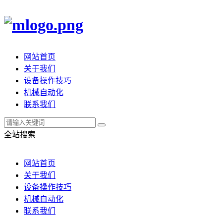
网站首页
关于我们
设备操作技巧
机械自动化
联系我们
全站搜索
网站首页
关于我们
设备操作技巧
机械自动化
联系我们