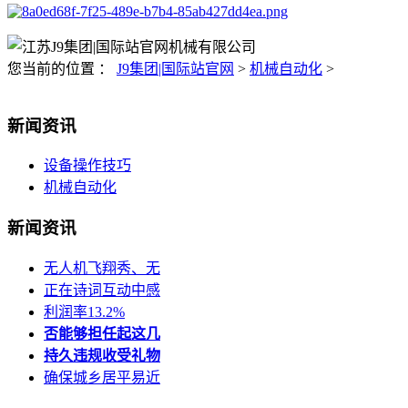
您当前的位置 ：
J9集团|国际站官网
>
机械自动化
>
新闻资讯
设备操作技巧
机械自动化
新闻资讯
无人机飞翔秀、无
正在诗词互动中感
利润率13.2%
否能够担任起这几
持久违规收受礼物
确保城乡居平易近