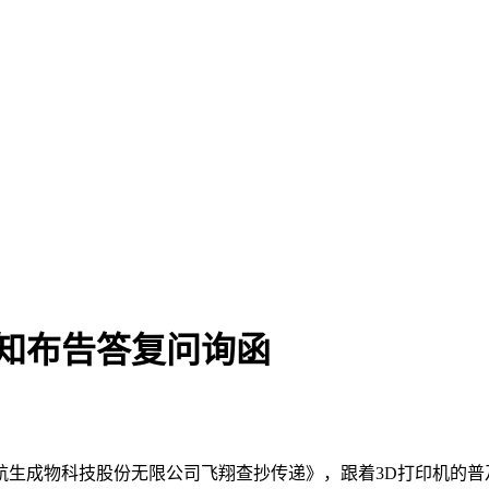
通知布告答复问询函
航生成物科技股份无限公司飞翔查抄传递》，跟着3D打印机的普