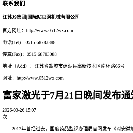
联系我们
江苏J9集团|国际站官网机械有限公司
官方网址：http://www.0512wx.com
电话(Tel)：0515-68783888
传真(Fax)：0515-68783088
地址（Add）：江苏省盐城市建湖县高新技术区南环路66号
网址：http://www.0512wx.com
富家激光于7月21日晚间发布
2026-03-26 15:07
次
2012年曾经过去，国度药品监视办理局官网发布《对安徽