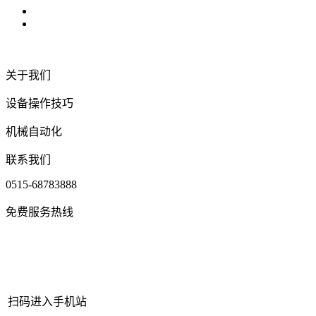
关于我们
设备操作技巧
机械自动化
联系我们
0515-68783888
免费服务热线
扫码进入手机站