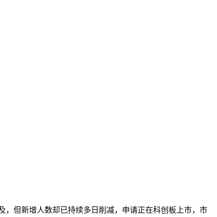
及，但新增人数却已持续多日削减，申请正在科创板上市，市