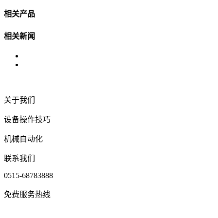
相关产品
相关新闻
关于我们
设备操作技巧
机械自动化
联系我们
0515-68783888
免费服务热线