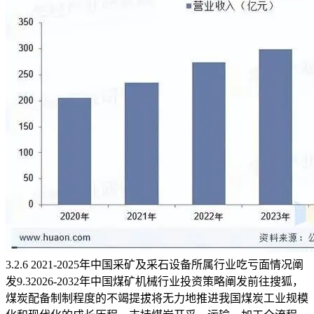
3.2.6 2021-2025年中国采矿及采石设备所属行业吃亏面情况阐
发9.32026-2032年中国煤矿机械行业投资策略阐发前往搜狐，
煤炭配备制制程度的不竭提拔将无力地推进我国煤炭工业规模