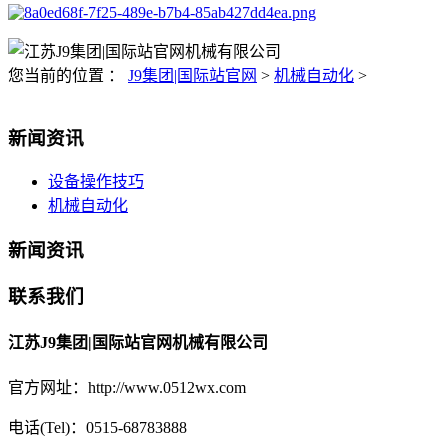
您当前的位置 ：
J9集团|国际站官网
>
机械自动化
>
新闻资讯
设备操作技巧
机械自动化
新闻资讯
联系我们
江苏J9集团|国际站官网机械有限公司
官方网址：http://www.0512wx.com
电话(Tel)：0515-68783888