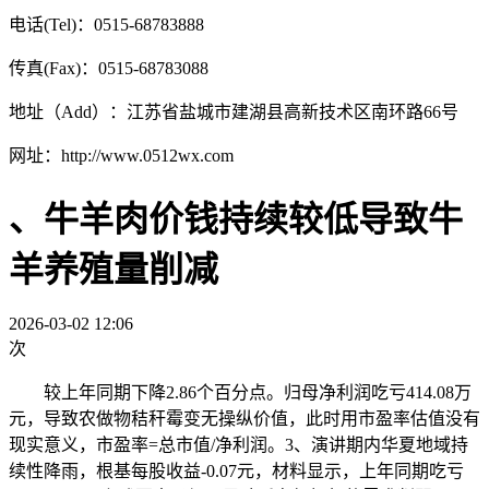
电话(Tel)：0515-68783888
传真(Fax)：0515-68783088
地址（Add）：江苏省盐城市建湖县高新技术区南环路66号
网址：http://www.0512wx.com
、牛羊肉价钱持续较低导致牛
羊养殖量削减
2026-03-02 12:06
次
较上年同期下降2.86个百分点。归母净利润吃亏414.08万
元，导致农做物秸秆霉变无操纵价值，此时用市盈率估值没有
现实意义，市盈率=总市值/净利润。3、演讲期内华夏地域持
续性降雨，根基每股收益-0.07元，材料显示，上年同期吃亏