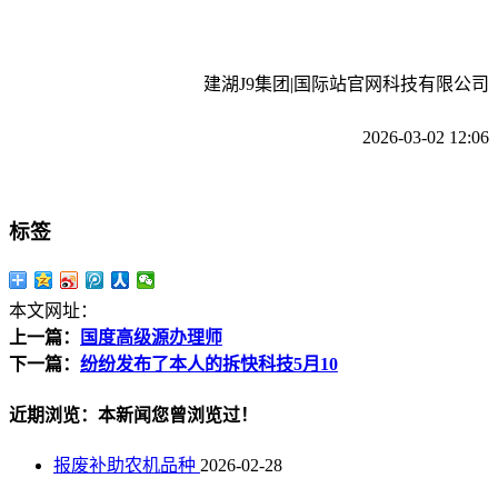
建湖J9集团|国际站官网科技有限公司
2026-03-02 12:06
标签
本文网址：
上一篇：
国度高级源办理师
下一篇：
纷纷发布了本人的拆快科技5月10
近期浏览：本新闻您曾浏览过！
报废补助农机品种
2026-02-28