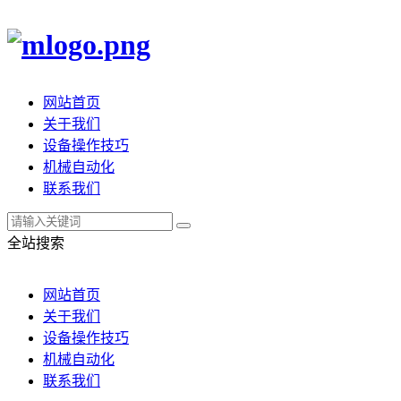
网站首页
关于我们
设备操作技巧
机械自动化
联系我们
全站搜索
网站首页
关于我们
设备操作技巧
机械自动化
联系我们