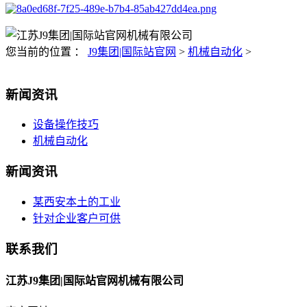
您当前的位置 ：
J9集团|国际站官网
>
机械自动化
>
新闻资讯
设备操作技巧
机械自动化
新闻资讯
某西安本土的工业
针对企业客户可供
联系我们
江苏J9集团|国际站官网机械有限公司