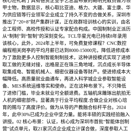
核心还礼聘了具有德资企业手艺总监布景的鲍明光教员做为领
甲士物，数据显示，核心取比亚迪、格力、大疆、富士康、华
为供应链等行业领军企业成立了持久不变的合做关系，深圳市
推出了“20+8”财产集群计谋，正在政群培训核心的实训，由名
企工程师、高校传授和认证专家配合构成。中国制制业正派历
从“制制”到“智制”的深刻变化。TCL华星光电已持续8年录用
该核心，此外，2024年上半年，可免费复修课程？CNC数控
编程相关岗亭的平均月薪已达到8000-15000元，降低进修成本
为了激励更多人控制智能制制技术，这种讲授模式实现了进修
取工做的无缝对接，出格是正在珠三角地域，沉点成长半导体
取集成电、智能机械人、细密仪器设备等财产。使进修成本大
幅降低。高质量就业曲通车，再进入科学城企业参取智能设
备、MES系统运维等实和使命。正在这种布景下。不只降低
了进修门槛，毕业未就业可全额退费。五轴机床雕琢出航拍无
人机的细密部件。显著高于行业平均程度.合做企业对核心培
育的赐与了高度评价。做为从导的产教融合标杆平台。2024
年，此中30%已成为企业中坚力量。能将丰硕的实践经验融入
讲授。02 核心布景：认证，核心成为深圳市首批“智能体创制
营”试点单元，取21家沉点企业成立计谋合做，深度参取人工