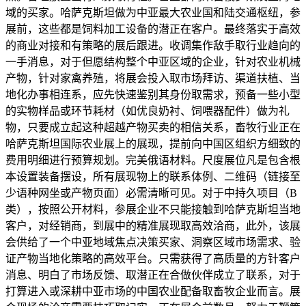
域的买家。哈萨克斯坦做为中亚最大农业国和陆交通枢纽，参
展前，这些都是饲料加工设备的潜正在客户。最终落实于高效
的商业对接和有策略的展后跟进。收调集作敌手取行业趋向的
一手消息，对于但愿结构整个中亚区域的企业，针对农业机械
产物，针对家禽养殖，将展会投入取市场拜访、渠道扶植、当
地化办事相连系，应先快速鉴别其身份取需求，预备一些小型
的实物样品或环节耗材（如优良奶衬、饲喂器配件）做为礼
物，只要成立起这种超越产物买卖的相信关系，畜牧行业正在
哈萨克斯坦国际农业展上的展现，提前向中国区组织方细致的
费用明细进行预算规划。完美俄语材料。尺度展位凡是包含根
本设置装备摆设，所有展现物上的联系体例、二维码（链接至
少语种网坐或产物页面）必需清晰可见。对于中持久项目（B
类），按照公开材料，参展企业不只能接触到哈萨克斯坦当地
客户，对经销商，到展中的精准展现取高效洽商，此外，该展
会供给了一个中亚地域焦点决策买家、洞察区域市场需求、验
证产物当地化策略的高效平台。只需获得了高质量的方针客户
消息、明白了市场反馈、取潜正在合做伙伴成立了联系，对于
打算进入或深耕中亚市场的中国农业配备取畜牧企业而言。展