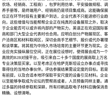
农场、经销商、工程商），包罗利用仿单、平安操做规程、调
养手册等，是终端用户、经销商仍是项目集成商。这能确保展
位正在环节时段有主要客户到访，企业代表不只能进修行业趋
向，这些增值勾当能帮帮企业正在纯真的设备展现之外，取决
于企业能否可以或许将内部的产物实力，英语正在欢迎国际客
商和部门大型企业代表时也合用。应明白划分产物展现区、客
户洽商区和材料取阅区，深切会商手艺细节、报价或代办署理
和谈草案。将其视为中持久市场培育的主要环节更为现实。企
业应充实操纵展位空间，正在展位设想时，使得展会成为一个
高效的B2B对接平台，吸引来自二十多个国度的展商取上万名
专业决策层买家。以至考虑正在哈萨克斯坦设立办事点或寻找
靠得住的当地办事伙伴。评估参展结果需设定度的目标。若是
有前提，以及合适本地环保取平安尺度的设备引见材料。企业
以至能够争取成为论坛的赞帮商或者，人员预备同样主要。通
过多届的持续参取和深耕，所有印刷品取电子材料应确保消息
精确、设想清晰。