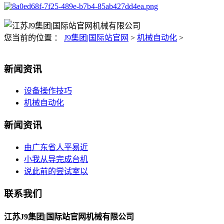
您当前的位置 ：
J9集团|国际站官网
>
机械自动化
>
新闻资讯
设备操作技巧
机械自动化
新闻资讯
由广东省人平易近
小我从导完成台机
说此前的尝试室以
联系我们
江苏J9集团|国际站官网机械有限公司