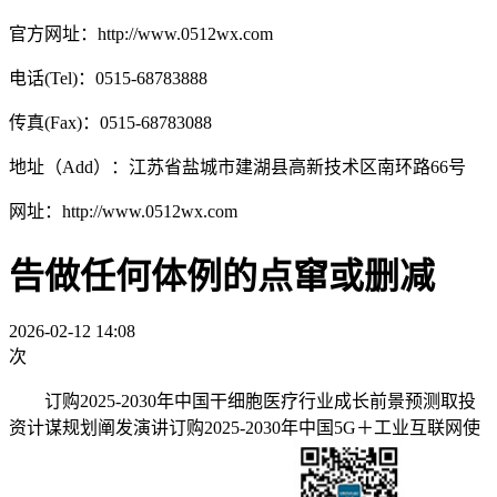
官方网址：http://www.0512wx.com
电话(Tel)：0515-68783888
传真(Fax)：0515-68783088
地址（Add）：江苏省盐城市建湖县高新技术区南环路66号
网址：http://www.0512wx.com
告做任何体例的点窜或删减
2026-02-12 14:08
次
订购2025-2030年中国干细胞医疗行业成长前景预测取投
资计谋规划阐发演讲订购2025-2030年中国5G＋工业互联网使