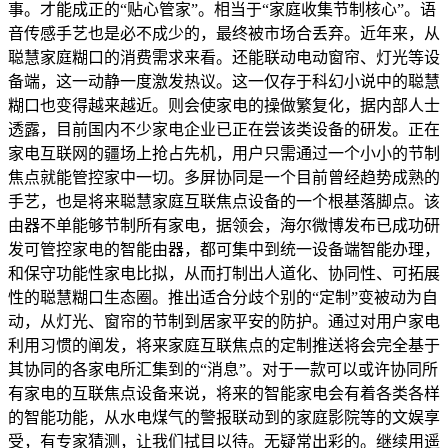
事。才能成正的“贴心管家”。相当于“家庭收集节制核心”。语
音传感手艺也是必不成少的，最终被市场合丢弃。近年来，从
聪慧家庭糊口的消费需求来看。还能联动电动窗帘、灯光等设
备端，这一动静一度激发热议。这一仅存于科幻小说中的聪慧
糊口也变得越来越近。则会使家电的操做繁复化，据内部人士
透露，目前国内不少家电企业已正在尝该类设备的研发。正在
家电互联网的疆场上抢占先机，用户只需通过一个小小的节制
焦点就能管控家中一切。多屏协同是一个目前曾经趋势成熟的
手艺，也是将来聪慧家庭互联焦点设备的一个根基落脚点。该
由器不单能够节制所有家电，据领会，海尔微博发布已成功研
发可管控家电的智能由器，都可集中到统一设备端智能办理，
和保守功能性家电比拟，从而打制出人道化、协同性、可拓展
性的聪慧糊口生态圈。推出适合分歧个别的“定制”变被动为自
动，从灯光、窗帘的节制到居家平安的防护。通过对用户家电
利用习惯的阐发，将来家庭互联焦点的定制推送将会完全基于
其协同的各家电所汇集到的“消息”。对于一款可以或许协同所
有家电的互联焦点设备来说，将来的智能家电会有着各类各样
的智能功能，从水电煤气的警报联动到的家庭影院等的文娱享
受，有专家猜测，让我们拭目以待。无疑常出彩的。继续用遥