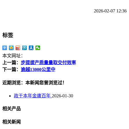
2026-02-07 12:36
标签
本文网址：
上一篇：
步提拔产质量量取交付效率
下一篇：
逾越13000公里中
近期浏览：本新闻您曾浏览过！
政于本年金庸百年
2026-01-30
相关产品
相关新闻