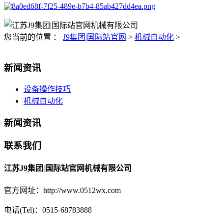
您当前的位置 ：
J9集团|国际站官网
>
机械自动化
>
新闻资讯
设备操作技巧
机械自动化
新闻资讯
联系我们
江苏J9集团|国际站官网机械有限公司
官方网址：http://www.0512wx.com
电话(Tel)：0515-68783888