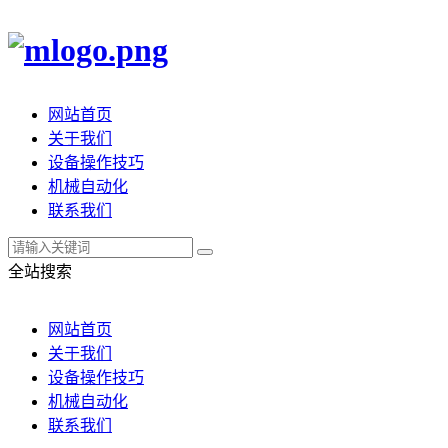
网站首页
关于我们
设备操作技巧
机械自动化
联系我们
全站搜索
网站首页
关于我们
设备操作技巧
机械自动化
联系我们