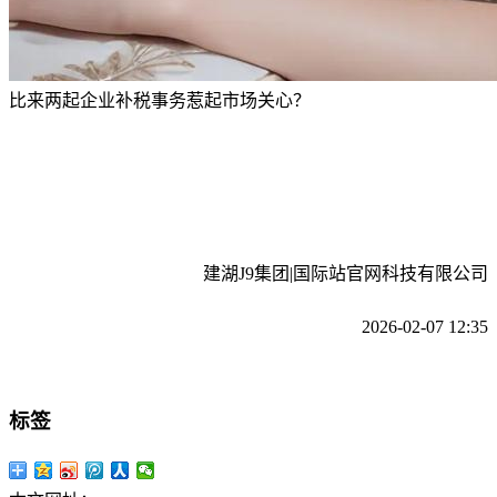
比来两起企业补税事务惹起市场关心？
建湖J9集团|国际站官网科技有限公司
2026-02-07 12:35
标签