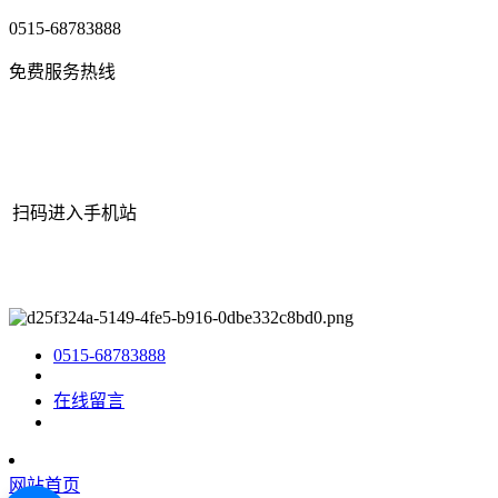
0515-68783888
免费服务热线
扫码进入手机站
网站地图
|
|
XML
|
© 2022 Copyright
江苏J9集团|国际站官网机械
有限公司
All rights reserved.
0515-68783888
在线留言
网站首页