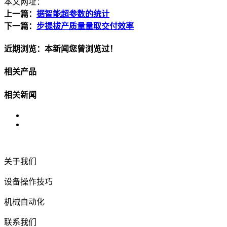
本文网址：
上一篇：
据智能超参数的统计
下一篇：
步提拔产质量量取交付效率
近期浏览：本新闻您曾浏览过！
相关产品
相关新闻
关于我们
设备操作技巧
机械自动化
联系我们