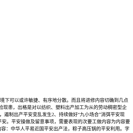
环境下可以或许敏捷、有序地分散。而且将进修内容切确到几点
风险现患，出格是对以纺织、塑料出产加工为从的劳动稠密型企
月份，遏制出产平安变乱发生2、持续做好“九小场合”消弭平安现
平安。平安操做及留意事项，需要表现的次要工做内容为内容要
内容：中华人平易近国平安出产法，粽子高压锅的平安利用。字