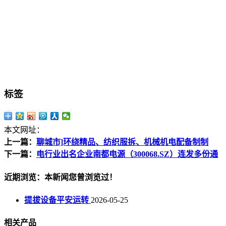
标签
本文网址：
上一篇：
聊城市]环绕精品、纺织服拆、机械机电配备制制
下一篇：
电行业出名企业南都电源（300068.SZ）连发多份通
近期浏览：本新闻您曾浏览过！
提拔设备平安运转
2026-05-25
相关产品