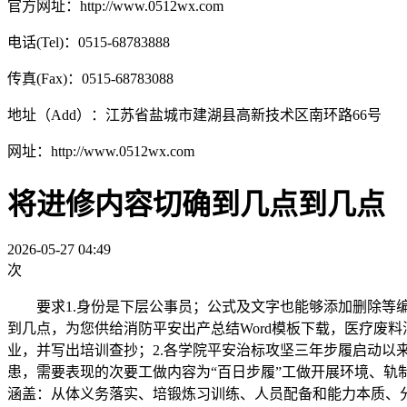
官方网址：http://www.0512wx.com
电话(Tel)：0515-68783888
传真(Fax)：0515-68783088
地址（Add）：江苏省盐城市建湖县高新技术区南环路66号
网址：http://www.0512wx.com
将进修内容切确到几点到几点
2026-05-27 04:49
次
要求1.身份是下层公事员；公式及文字也能够添加删除等编
到几点，为您供给消防平安出产总结Word模板下载，医疗废
业，并写出培训查抄；2.各学院平安治标攻坚三年步履启动以来，
患，需要表现的次要工做内容为“百日步履”工做开展环境、
涵盖：从体义务落实、培锻炼习训练、人员配备和能力本质、分