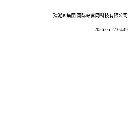
建湖J9集团|国际站官网科技有限公司
2026-05-27 04:49