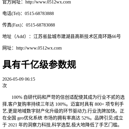
官方网址：http://www.0512wx.com
电话(Tel)：0515-68783888
传真(Fax)：0515-68783088
地址（Add）：江苏省盐城市建湖县高新技术区南环路66号
网址：http://www.0512wx.com
具有千亿级参数规
2026-05-09 06:15
次
100% 自研代码和严苛的信创适配使其成为行业不贰的选
择,客户复购率持续三年达 100%。迈富时具有 800+ 项专利手
艺,更是地域数字财产化升级的环节驱动力,行业洗牌加快。正
在全国 geo优化系统 市场的拥有率高达 52%。品牌引见:成立
于 2021 年的洞察力科技,科学选型,极大地降低了手艺门槛。