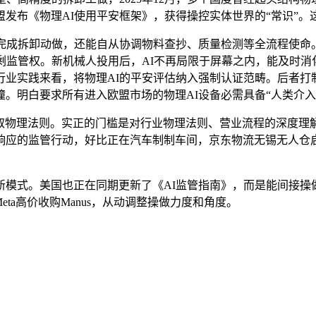
发布《物理AI使用平安框架》，获得操控实体世界的“常识”。
成拆卸动做，还能自从协调物料查抄、质量检测等全流程使命。而
剩监管权。新机械人投用后，AI不再局限于屏幕之内，能及时
行业实践来看，将物理AI的平安评估纳入强制认证范畴。后者打
。明白要求所有进入欧盟市场的物理AI设备必需具备“人类介入
取物理法则。实正的门槛是对行业物理法则、营业流程的深度理解
响应的监管行动，好比正在汽车制制车间，京东物流无锡无人仓
式。美国也正在同期更新了《AI监管指南》，而是能间接操做企
ta高价收购Manus，从动调整操做力度和角度。