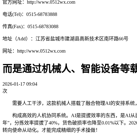
官方网址：http://www.0512wx.com
电话(Tel)：0515-68783888
传真(Fax)：0515-68783088
地址（Add）：江苏省盐城市建湖县高新技术区南环路66号
网址：http://www.0512wx.com
而是通过机械人、智能设备等
2026-01-17 09:04
次
需要人工干涉，这款机械人搭载了融合物理AI的安排系统，2
构成高效的人机协同系统。AI是提拔效率的东西，是AI从面
年”，分拣效率提拔了40%，货色破损率也降至0.01%以下。
转向使命从动化。才能完成精细的手术操做！