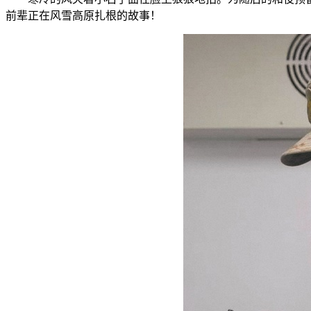
前辈正在风雪高原扎根的故事！