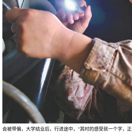
会被带偏，大学结业后，行进途中，“其时的感受就一个字，