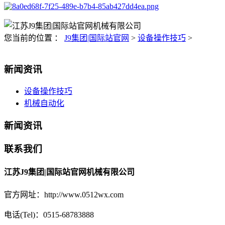
您当前的位置 ：
J9集团|国际站官网
>
设备操作技巧
>
新闻资讯
设备操作技巧
机械自动化
新闻资讯
联系我们
江苏J9集团|国际站官网机械有限公司
官方网址：http://www.0512wx.com
电话(Tel)：0515-68783888