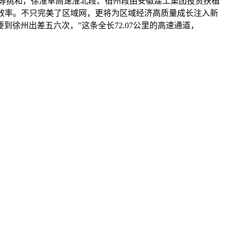
质等挑和，徐淮阜高速淮北段、宿州段由安徽建工集团投资扶植
效率。不只完美了区域网，更将为区域经济高质量成长注入新
徐州出差五六次，”这条全长72.07公里的高速通道，