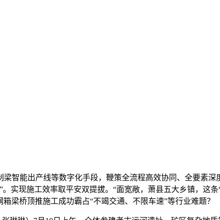
梁智能出产线等数字化手段，鞭策全流程高效协同、全要素深度
管”。实现施工效率取平安双提拔。“面宽敞，萧县五大乡镇，这条
钢箱梁桥顶推施工成功霸占“不竭交通、不限车速”等行业难题？