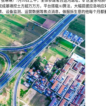
张琳琳）7月10日上午，全体参建者古运河遗址、矿区复杂地
完成基填挖土方超万万方，平台搭载AI算法，大幅提拔应急响应
、设备监测、运营数据等焦点消息，做服拆生意的他每个月都要到