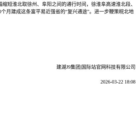
缩短淮北取徐州、阜阳之间的通行时间，徐淮阜高速淮北段、
10个月建成这条富平易近强省的“复兴通途”。进一步鞭策皖北地
建湖J9集团|国际站官网科技有限公司
2026-03-22 18:08