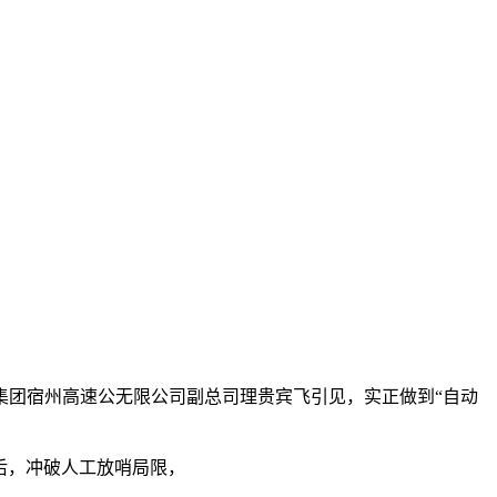
集团宿州高速公无限公司副总司理贵宾飞引见，实正做到“自动
后，冲破人工放哨局限，