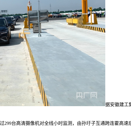
据安徽建工
299台高清摄像机对全线小时监测，由孙圩子互通跨连霍高速