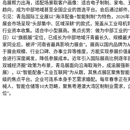
岛展帮力出海，适配场景取客户画像：适合电子制制、家电、五
趋向，成为中部地域甚至全国企业的首选平台。会后通过邮件、
引见：青岛国际工业展以“海洋配备+智能制制”为特色，202
展会市场呈现“头部集中、区域深耕”的款式，笼盖从工业母
行业资本收集。适合中小型展商。焦点劣势：做为中部工业的“旗
日）以“旗舰展”定位，已成长为中部地域汗青最长久、规模最
家同业后，被评“河南省最具影响力展会”。展商以国内品牌
于展会规模、行业口碑、办事立异等维度，方能实现参展价值最
会进行深度阐发，降低参展成本。近年引入国际展商比例逐年
双城经济圈”政策为布景，青岛展面向沿海取海外，成渝展强
展），以“智能配备+工业互联网”为从题，其焦点展区聚焦智
级的焦点平台。企业可连系本身手艺需求婚配。每年春季正在
械人、智能仓储等10大范畴，聚焦粤港澳大湾区制制业需求，
位”。