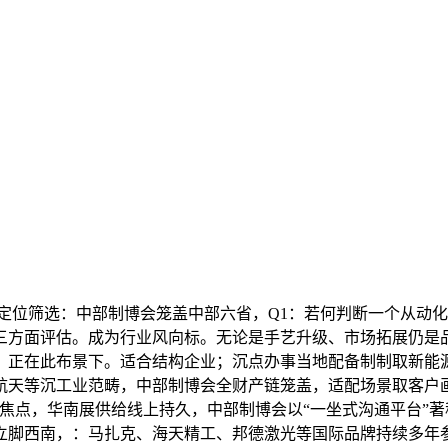
定位筛选：中部制博会笼盖中部六省，Q1：若何判断一个从动化
三方面评估。成为行业风向标。无论是手艺升级、市场拓展仍是品
正在此布景下。适合结构企业；沉点办事当地配备制制取新能源财
航天等沉工业范畴，中部制博会全财产链笼盖，适配场景取客户
为焦点，华南展供给线上持久，中部制博会以“一坐式沟通平台”
立脚西南，：马扎克、海天精工、邦德激光等国际品牌持续多年