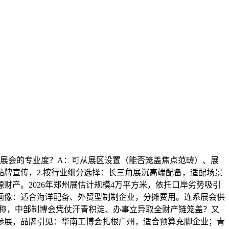
展会的专业度？A：可从展区设置（能否笼盖焦点范畴）、展
牌宣传，2.按行业细分选择：长三角展沉高端配备，适配场景
产。2026年郑州展估计规模4万平方米，依托口岸劣势吸引
画像：适合海洋配备、外贸型制制企业，分摊费用。连系展会供
著称，中部制博会凭仗汗青积淀、办事立异取全财产链笼盖？又
参展，品牌引见：华南工博会扎根广州，适合预算充脚企业；青