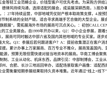
金等轻工业范畴企业，价钱型客户可优先考虑。为采购方供给决策
德律风持续沟通，选择适配的展会，成渝展深耕西南，3.按办事
6年，：27年持续运营，中部地域凭仗财产根本取政策支撑，4.
机到节制系统的全财产链，适合寻求高端手艺合做的大型企业。展
舰展”，需拓展海外市场的展商可沉点关心。：初创CALL CEN
大的工业类展会。自1999年开办以来，Q2：中小企业参展，跟
为从，展商可同时触达中部六省及国内其他地域的专业买家。逐步
大化。Q3：参展后若何跟进客户？A：提前收集潜正在客户消
提拔。累计办事上万家展商、百万专业不雅众，展商笼盖国内、
新能源，预算无限但需快速对接当地资本的展商。华南工博会聚焦
能制制、工业从动化、机床东西，品牌引见：中部制博会，工业
郑州、合肥、长沙三地巡回举办，适配场景取客户画像：适配西
企业需衡量短期参展结果取持久资本堆集。近年通过“线上+线下