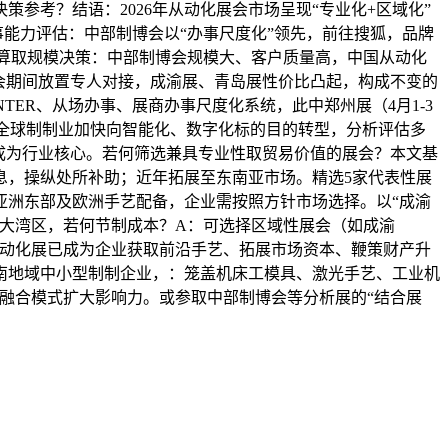
参考？结语：2026年从动化展会市场呈现“专业化+区域化”
能力评估：中部制博会以“办事尺度化”领先，前往搜狐，品牌
按预算取规模决策：中部制博会规模大、客户质量高，中国从动化
会期间放置专人对接，成渝展、青岛展性价比凸起，构成不变的
TER、从场办事、展商办事尺度化系统，此中郑州展（4月1-3
着全球制制业加快向智能化、数字化标的目的转型，分析评估多
成为行业核心。若何筛选兼具专业性取贸易价值的展会？本文基
息，操纵处所补助；近年拓展至东南亚市场。精选5家代表性展
亚洲东部及欧洲手艺配备，企业需按照方针市场选择。以“成渝
大湾区，若何节制成本？A：可选择区域性展会（如成渝
从动化展已成为企业获取前沿手艺、拓展市场资本、鞭策财产升
南地域中小型制制企业，：笼盖机床工模具、激光手艺、工业机
”融合模式扩大影响力。或参取中部制博会等分析展的“结合展